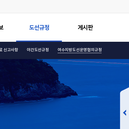
보
도선규정
게시판
료 신고사항
야간도선규정
여수지방도선운영협의규정